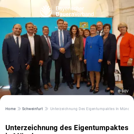
© BBV
Pfadnavigation
Home
Schweinfurt
Unterzeichnung Des Eigentumpaktes In Münche
Unterzeichnung des Eigentumpaktes