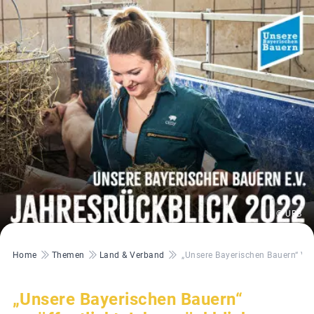
© UBB
Pfadnavigation
Home
Themen
Land & Verband
„Unsere Bayerischen Bauern“ Ver
„Unsere Bayerischen Bauern“