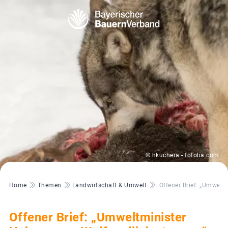
© hkuchera - fotolia.com
Pfadnavigation
Home
Themen
Landwirtschaft & Umwelt
Offener Brief: „Umwelt
Offener Brief: „Umweltminister