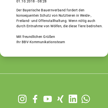
Wolf
01.10.2018 - 08:28
von
Der Bayerische Bauernverband fordert den
aw2107rt@gmail.com
konsequenten Schutz von Nutztieren in Weide-,
Freiland- und Offenstallhaltung. Wenn nötig auch
durch Entnahme von Wölfen, die diese Tiere bedrohen.
Mit freundlichen Grüßen
Ihr BBV-Kommunikationsteam
Footer
menu