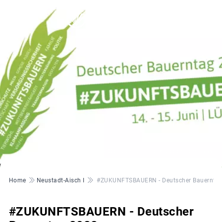
© Aleix Cortadellas - stock.adobe.com | BBV
Pfadnavigation
Home
Neustadt-Aisch I
#ZUKUNFTSBAUERN - Deutscher Bauernta
#ZUKUNFTSBAUERN - Deutscher