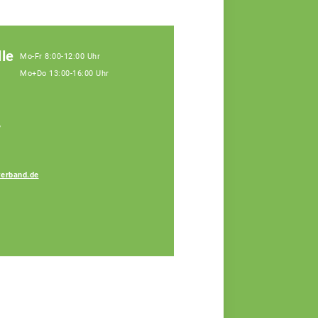
le
Mo-Fr 8:00-12:00 Uhr
Mo+Do 13:00-16:00 Uhr
,
erband.de
Sandra Moser
Fachberaterin