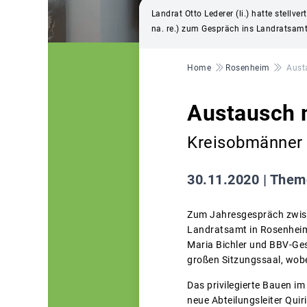
Landrat Otto Lederer (li.) hatte stell
na. re.) zum Gespräch ins Landratsamt
Pfadnavigation
Home
Rosenheim
Aust
Austausch 
Kreisobmänner 
30.11.2020 |
Theme
Zum Jahresgespräch zwis
Landratsamt in Rosenheim 
Maria Bichler und BBV-Ge
großen Sitzungssaal, wob
Das privilegierte Bauen i
neue Abteilungsleiter Qui