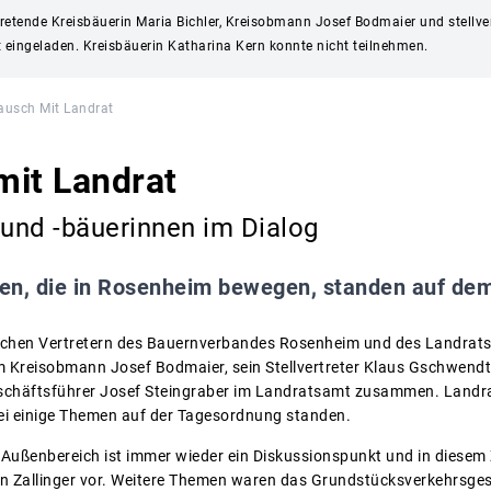
vertretende Kreisbäuerin Maria Bichler, Kreisobmann Josef Bodmaier und stell
 eingeladen. Kreisbäuerin Katharina Kern konnte nicht teilnehmen.
ausch Mit Landrat
mit Landrat
und -bäuerinnen im Dialog
n, die in Rosenheim bewegen, standen auf de
chen Vertretern des Bauernverbandes Rosenheim und des Landra
Kreisobmann Josef Bodmaier, sein Stellvertreter Klaus Gschwendtne
schäftsführer Josef Steingraber im Landratsamt zusammen. Landrat
ei einige Themen auf der Tagesordnung standen.
m Außenbereich ist immer wieder ein Diskussionspunkt und in diese
rin Zallinger vor. Weitere Themen waren das Grundstücksverkehrsgese