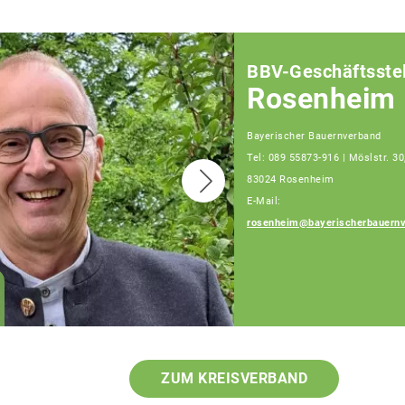
BBV-Geschäftsstel
Rosenheim
Bayerischer Bauernverband
Tel: 089 55873-916 | Möslstr. 30
83024 Rosenheim
E-Mail:
rosenheim@bayerischerbauernv
Josef Steingraber
Sachgebietsleiter
Berufsstand und
öffentliche Belange
ZUM KREISVERBAND