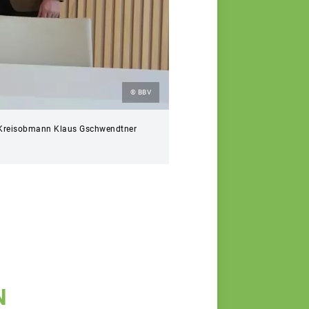
© BBV
tr. Kreisobmann Klaus Gschwendtner
N