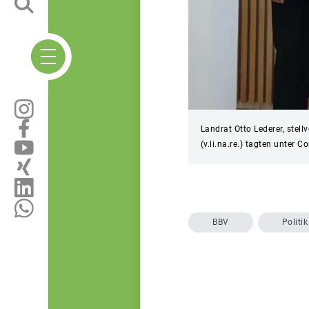
Landrat Otto Lederer, stel
(v.li.na.re.) tagten unter 
BBV
Politik