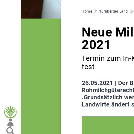
Pfadnavigation
Home
Nürnberger Land
Neue Mil
2021
Termin zum In-K
fest
26.05.2021 |
Der B
Rohmilchgüterechts
.Grundsätzlich wer
Landwirte ändert s