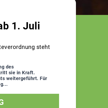
b 1. Juli
teverordnung steht
ng des
tt sie in Kraft.
ts weitergeführt. Für
g...
G