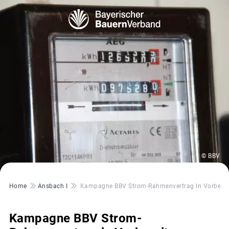
© BBV
Pfadnavigation
Home
Ansbach I
Kampagne BBV Strom-Rahmenvertrag In Vorberei
Kampagne BBV Strom-