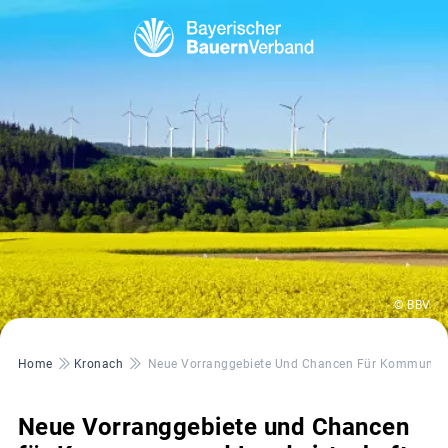
© BBV
Pfadnavigation
Home
Kronach
Neue Vorranggebiete Und Chancen Für Kommunen 
Neue Vorranggebiete und Chancen