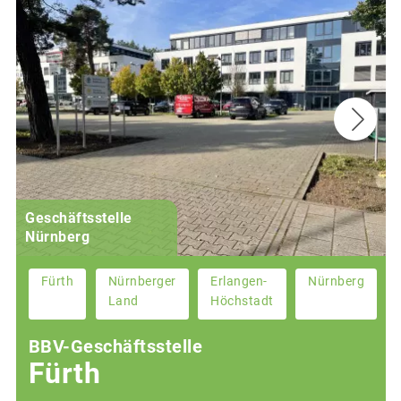
Geschäftsstelle
Nürnberg
Fürth
Nürnberger
Erlangen-
Nürnberg
Land
Höchstadt
BBV-Geschäftsstelle
Fürth