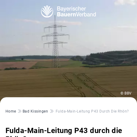
© BBV
Pfadnavigation
Home
Bad Kissingen
Fulda-Main-Leitung P43 Durch Die Rhön?
Fulda-Main-Leitung P43 durch die