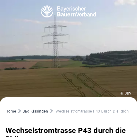
© BBV
Pfadnavigation
Home
Bad Kissingen
Wechselstromtrasse P43 Durch Die Rhön
Wechselstromtrasse P43 durch die