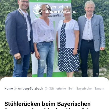
© BBV
Pfadnavigation
Home
Amberg-Sulzbach
Stühlerücken Beim Bayerischen Bauernver
Stühlerücken beim Bayerischen