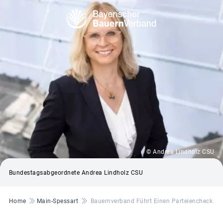
© Andrea Lindholz CSU
Bundestagsabgeordnete Andrea Lindholz CSU
Pfadnavigation
Home
Main-Spessart
Bauernverband Führt Einen Parteiencheck Du