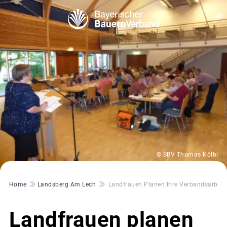
© BBV Thomas Kölbl
Pfadnavigation
Home
Landsberg Am Lech
Landfrauen Planen Ihre Verbandsarbeit
Landfrauen planen