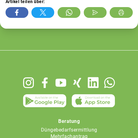
Artikel teilen über:
Footer
menu
Beratung
Düngebedarfsermittlung
Mehrfachantrag