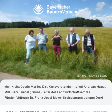
© BBV Thomas Kölbl
vlnr. Kreisbäuerin Marlies Dirr, Kreisvorstandsmitglied Andreas Hager,
MdL Gabi Triebel ( Grüne) Leiter des Landwirtschaftsamtes
Fürstenfeldbruck Dr. Franz-Josef Mayer, Kreisobmann Johann Drexl
Pfadnavigation
Home
Landsberg Am Lech
Erntepressefahrt Des BBV Landsberg