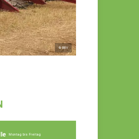
© BBV
N
le
Montag bis Freitag