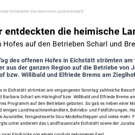
ucher Entdeckten Die Heimische Landwirtschaft
 entdeckten die heimische La
n Hofes auf den Betrieben Scharl und Br
ag des offenen Hofes in Eichstätt strömten a
er aus der ganzen Region auf die Betriebe von 
f bzw. Willibald und Elfriede Brems am Zieglhof
s in Eichstätt strömten am vergangenen Sonntag zahlreiche Besuch
 Barbara Scharl am Häringhof bzw. Willibald und Elfriede Brems am
hes Programm auf den Betrieben geboten. So gab es neben einer M
d einigen Landmaschinenhändlern, Betriebs- und Feldführungen, Hü
le Aussteller, ferngesteuerte Sicu-Modellschlepper und vieles mehr. 
rgte unter anderem das Landfrauencafe Eichstätt sowie der Juraba
n paar Eindrücke von einem rundum gelungenen Fest.