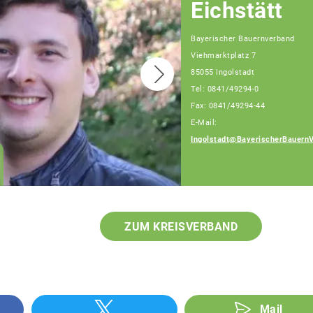
Eichstätt
Bayerischer Bauernverband
Viehmarktplatz 7
85055 Ingolstadt
Tel: 0841/49294-0
Fax: 0841/49294-44
E-Mail:
Heckl Erwin
Ingolstadt@BayerischerBauern
Berater für
Generationenfolge
ZUM KREISVERBAND
Mail