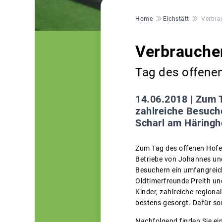
Pfadnavigation
Home
Eichstätt
Verbra
Verbraucher
Tag des offene
14.06.2018 |
Zum T
zahlreiche Besuch
Scharl am Häringho
Zum Tag des offenen Hofe
Betriebe von Johannes und
Besuchern ein umfangreic
Oldtimerfreunde Preith un
Kinder, zahlreiche regiona
bestens gesorgt. Dafür so
Nachfolgend finden Sie ei